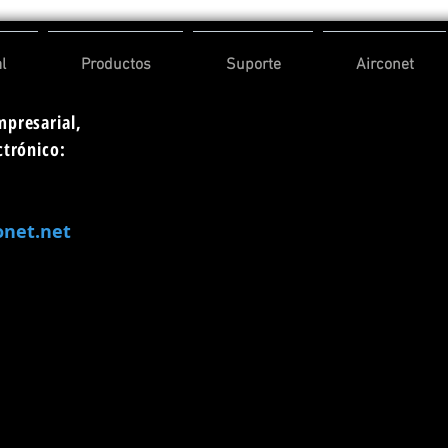
l
Productos
Suporte
Airconet
mpresarial,
ctrónico:
onet.net