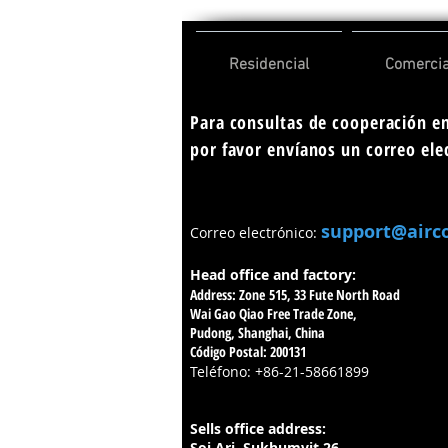
Residencial
Comercia
Para consultas de cooperación e
por favor envíanos un correo ele
support@airc
Correo electrónico:
Head office and factory:
Address: Zone 515, 33 Fute North Road
Wai Gao Qiao Free Trade Zone,
Pudong, Shanghai, China
Código Postal: 200131
Teléfono: +86-21-58661899
Sells office address:
Soi Ari, Sukhumvit 26,